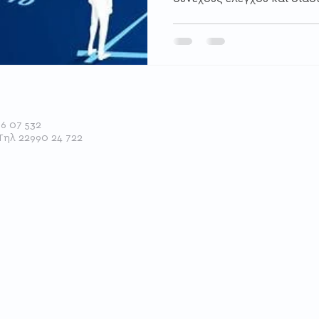
εφαρμογή του συστήματος ΕΡΓΑΝΗ II και
της Ψηφιακή Κάρτα Εργασί
τον χρόνο εργασίας των 
καταγράφονται πλέον ψηφι
πραγματικό χρόνο. Η νέα 
σημαίνει ότι οι επιχειρήσε
ιδιαίτερα προσεκτικές στ
96 07 532
στοιχείων απασχό
 Τηλ 22990 24 722