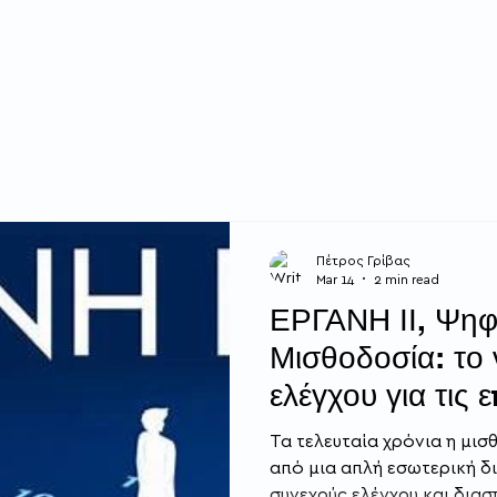
Αρχική
Προφίλ
Επιχειρήσεις
Πέτρος Γρίβας
Mar 14
2 min read
ΕΡΓΑΝΗ ΙΙ, Ψηφ
Μισθοδοσία: το 
ελέγχου για τις ε
Τα τελευταία χρόνια η μισ
από μια απλή εσωτερική δι
συνεχούς ελέγχου και διασ