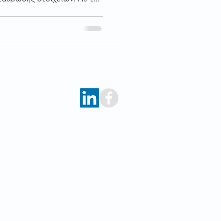
 τη λειτουργία
ας , οι πληροφορίες για
εργαζομένων
ακά και ελέγχονται σε
αυτή πραγματικότητα
ις οφείλουν να είναι
ην ορθή δήλωση των