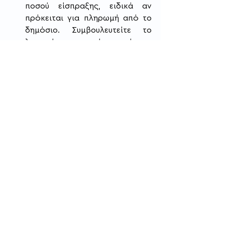
ποσού είσπραξης, ειδικά αν 
πρόκειται για πληρωμή από το 
δημόσιο. Συμβουλευτείτε το 
λογιστή σας σχετικά με αυτό.
ΑΑΔΕ
φορολογικη-ενημεροτητα
Tips για επιχειρήσεις
Recent Posts
See All