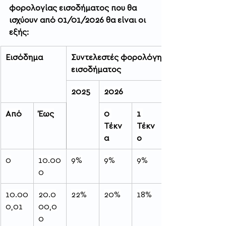
φορολογίας εισοδήματος που θα 
ισχύουν από 01/01/2026 θα είναι οι 
εξής:
Εισόδημα
Συντελεστές φορολόγησης κλίμακας 
εισοδήματος
2025
2026
Από
Έως
0 
1 
Τέκν
Τέκν
α
ο
0
10.00
9%
9%
9%
0
10.00
20.0
22%
20%
18%
0,01
00,0
0