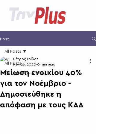
Post
All Posts
Πέτρος Γρίβας
All Posts
Nov 26, 2020
0 min read
Μείωση ενοικίου 40%
Tips για επιχειρήσεις
για τον Νοέμβριο -
Δημοσιεύθηκε η
απόφαση με τους ΚΑΔ