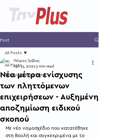
Post
All Posts
Πέτρος Γρίβας
All Posts
Apr 13, 2021
3 min read
Νέα μέτρα ενίσχυσης
Tips για επιχειρήσεις
των πληττόμενων
επιχειρήσεων - Αυξημένη
αποζημίωση ειδικού
σκοπού
Με νέο νομοσχέδιο που κατατέθηκε 
στη Βουλή και συγκεκριμένα με το 