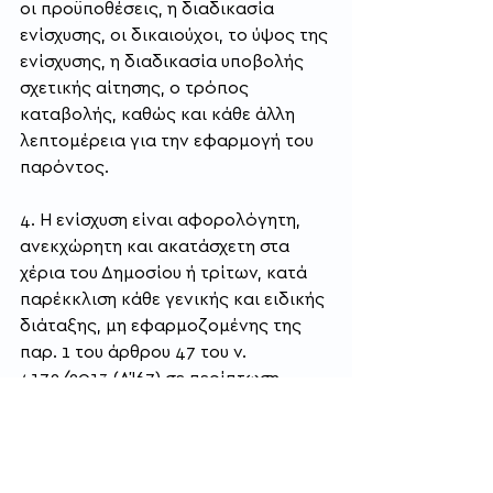
οι προϋποθέσεις, η διαδικασία 
ενίσχυσης, οι δικαιούχοι, το ύψος της 
ενίσχυσης, η διαδικασία υποβολής 
σχετικής αίτησης, ο τρόπος 
καταβολής, καθώς και κάθε άλλη 
λεπτομέρεια για την εφαρμογή του 
παρόντος.
4. Η ενίσχυση είναι αφορολόγητη, 
ανεκχώρητη και ακατάσχετη στα 
χέρια του Δημοσίου ή τρίτων, κατά 
παρέκκλιση κάθε γενικής και ειδικής 
διάταξης, μη εφαρμοζομένης της 
παρ. 1 του άρθρου 47 του ν. 
4172/2013 (ΑΊ67) σε περίπτωση 
διανομής ή κεφαλαιοποίησής της, 
δεν υπόκειται σε οποιαδήποτε 
τέλος, εισφορά ή άλλη κράτηση υπέρ 
του Δημοσίου, 