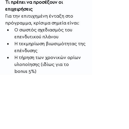
Τι πρέπει να προσέξουν οι 
επιχειρήσεις
Για την επιτυχημένη ένταξη στο 
πρόγραμμα, κρίσιμα σημεία είναι:
Ο σωστός σχεδιασμός του 
επενδυτικού πλάνου
Η τεκμηρίωση βιωσιμότητας της 
επένδυσης
Η τήρηση των χρονικών ορίων 
υλοποίησης (ιδίως για το 
bonus 5%)
Το συγκεκριμένο πρόγραμμα 
αποτελεί μια σημαντική ευκαιρία για 
επιχειρήσεις που θέλουν να 
επενδύσουν στον εκσυγχρονισμό 
τους, μειώνοντας ουσιαστικά το 
κόστος μέσω επιδότησης.
Η έγκαιρη προετοιμασία και η σωστή 