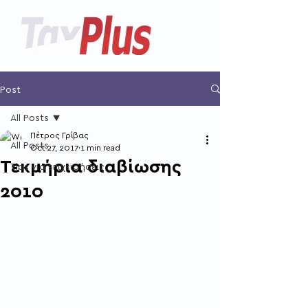
Post
All Posts
Πέτρος Γρίβας
All Posts
Oct 27, 2017
1 min read
Τεκμήρια διαβίωσης
Tips για επιχειρήσεις
2010