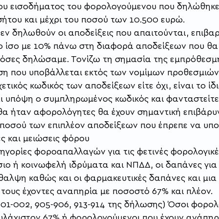
του εισοδήματος του φορολογούμενου που δηλώθηκε 
του και μέχρι του ποσού των 10.500 ευρώ. 
εν δηλωθούν οι αποδείξεις που απαιτούνται, επιβα
 ίσο με 10% πάνω στη διαφορά αποδείξεων που θα 
όσες δηλώσαμε. Τονίζω τη σημασία της εμπρόθεσμ
ση που υποβάλλεται εκτός των νομίμων προθεσμιών, 
ετικός κωδικός των αποδείξεων είτε όχι, είναι το ίδ
ι υπόψη ο συμπληρωμένος κωδικός και φανταστείτε
θα ήταν αφορολόγητες θα έχουν σημαντική επιβάρυ
 ποσού των επιπλέον αποδείξεων που έπρεπε να υπο
 και μειώσεις φόρου 
τηγορίες φοροαπαλλαγών για τις φετινές φορολογικέ
ιο ή κοινωφελή ιδρύματα και ΝΠΔΔ, οι δαπάνες για ι
θαλψη καθώς και οι φαρμακευτικές δαπάνες και μια 
τους έχοντες αναπηρία με ποσοστό 67% και πλέον.
001-002, 905-906, 913-914 της δήλωσης) Όσοι φορολ
υλάχιστον 67% ή φορολογούμενοι που έχουν ανάπηρ