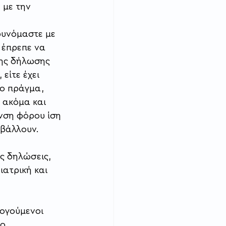
με την 
ρυνόμαστε με 
έπρεπε να 
ης δήλωσης 
είτε έχει 
ιο πράγμα, 
 ακόμα και 
νση φόρου ίση 
βάλλουν.  
ς δηλώσεις, 
ατρική και 
ογούμενοι 
ο 