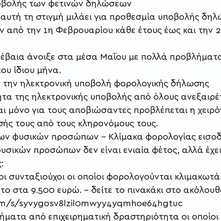
οβολής των φετινών δηλώσεων 
ι αυτή τη στιγμή μιλάει για προθεσμία υποβολής δη
από την 1η Φεβρουαρίου κάθε έτους έως και την 27
.
βέβαια άνοιξε στα μέσα Μαΐου με πολλά προβλήματα
ου ίδιου μήνα. 
ό την ηλεκτρονική υποβολή φορολογικής δήλωσης 
ητα της ηλεκτρονικής υποβολής από όλους ανεξαιρέ
ι μόνο για τους αποβιώσαντες προβλέπεται η χειρ
ής τους από τους κληρονόμους τους. 
ων φυσικών προσώπων – Κλίμακα φορολογίας εισο
σικών προσώπων δεν είναι ενιαία φέτος, αλλά έχει 
:
 οι συνταξιούχοι οι οποίοι φορολογούνται κλιμακωτά 
 στα 9.500 ευρώ. – δείτε το πινακάκι στο ακόλουθο
com/s/syvygosv8lzil0mwyy4yqmhoe64hgtuc
δήματα από επιχειρηματική δραστηριότητα οι οποίοι 