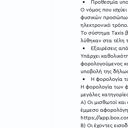
Προθεσμία υπ
Ο νόμος που ισχύε
φυσικών προσώπων 
ηλεκτρονικό τρόπο
Το σύστημα Taxis 
λύθηκαν στα τέλη τ
Εξαιρέσεις απ
Υπάρχει καθολικότ
φορολογούμενος κα
υποβολή της δήλωσ
Η φορολογία τ
Η φορολογία των φυ
μεγάλες κατηγορίες
Α) Οι μισθωτοί και
έμμεσο αφορολόγητο
https://app.box.
Β) Οι έχοντες εισο