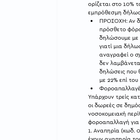
ορίζεται στο 10% 
εμπρόθεσμη δήλωσή
ΠΡΟΣΟΧΗ: Αν δ
πρόσθετο φόρο
δηλώσουμε με 
γιατί μια δήλω
αναγραφεί ο σχ
δεν λαμβάνετα
δηλώσεις που 
με 22% επί του
Φοροαπαλλαγές
Υπάρχουν τρείς κα
οι δωρεές σε δημόσ
νοσοκομειακή περί
φοροαπαλλαγή για 
1. Αναπηρία (κωδ. 
έχουν αναπηρία το