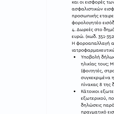
και οι εισφορές τ
ασφαλιστικών εισφ
προσωπικής εταιρε
φορολογητέο εισό
4. Δωρεές στο δημ
ευρώ. (κωδ. 351-35
Η φοροαπαλλαγή αυ
ιατροφαρμακευτικ
Υποβολή δήλωσ
ηλικίας τους; 
(φοιτητές, στρ
συγκεκριμένα η
πίνακας 8 της 
Κάτοικοι εξωτε
εξωτερικού, π
δηλώσεις παρό
πραγματικό εισ