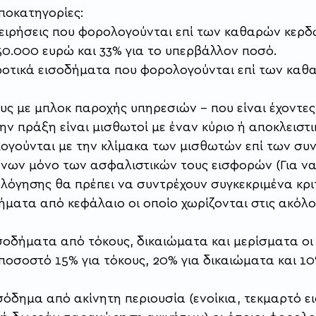
υποκατηγορίες:
ιχειρήσεις που φορολογούνται επί των καθαρών κερδ
50.000 ευρώ και 33% για το υπερβάλλον ποσό.
γροτικά εισοδήματα που φορολογούνται επί των καθ
υς με μπλοκ παροχής υπηρεσιών – που είναι έχοντες
ην πράξη είναι μισθωτοί με έναν κύριο ή αποκλειστ
λογούνται με την κλίμακα των μισθωτών επί των συ
ων μόνο των ασφαλιστικών τους εισφορών (Για να
λόγησης θα πρέπει να συντρέχουν συγκεκριμένα κρι
δήματα από κεφάλαιο οι οποίο χωρίζονται στις ακόλο
ισοδήματα από τόκους, δικαιώματα και μερίσματα οι 
οσοστό 15% για τόκους, 20% για δικαιώματα και 10
ισόδημα από ακίνητη περιουσία (ενοίκια, τεκμαρτό 