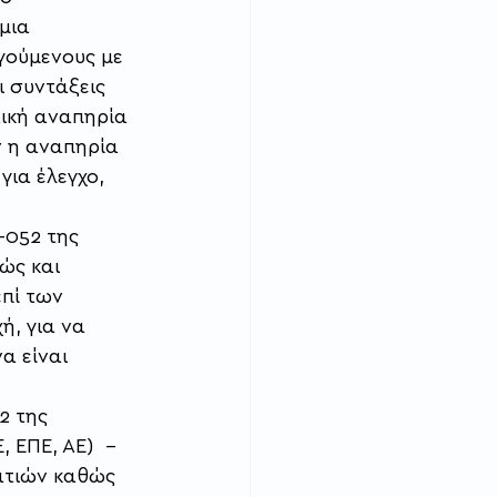
μια 
γούμενους με 
 συντάξεις 
ική αναπηρία 
ν η αναπηρία 
για έλεγχο, 
-052 της 
ώς και 
πί των 
, για να 
α είναι 
2 της 
 ΕΠΕ, ΑΕ)  – 
ατιών καθώς 