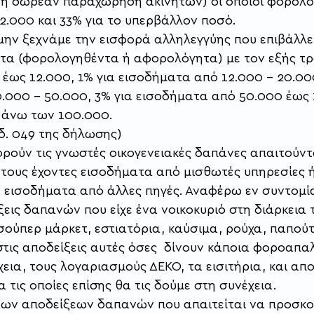
 ή δωρεάν παραχώρηση ακινήτων) οι όποιοι φορολο
2.000 και 33% για το υπερβάλλον ποσό.
ην ξεχνάμε την εισφορά αλληλεγγύης που επιβάλλε
τα (φορολογηθέντα ή αφορολόγητα) με τον εξής τρό
έως 12.000, 1% για εισοδήματα από 12.000 – 20.000
.000 – 50.000, 3% για εισοδήματα από 50.000 έως 
 άνω των 100.000. 
δ. 049 της δήλωσης) 
ρούν τις γνωστές οικογενειακές δαπάνες απαιτούντα
τους έχοντες εισοδήματα από μισθωτές υπηρεσίες ή
ν εισοδήματα από άλλες πηγές. Αναφέρω εν συντομία
ίξεις δαπανών που είχε ένα νοικοκυριό στη διάρκεια 
σούπερ μάρκετ, εστιατόρια, καύσιμα, ρούχα, παπούτ
στις αποδείξεις αυτές όσες  δίνουν κάποια φοροαπα
χεια, τους λογαριασμούς ΔΕΚΟ, τα εισιτήρια, και απο
 τις οποίες επίσης θα τις δούμε στη συνέχεια.
των αποδείξεων δαπανών που απαιτείται να προσκο