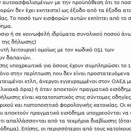
ων αυτοασφαλισμένων με την προϋπόθεση ότι το ποσ
ορών δεν έχει εκπτεστεί ως έξοδο από τα έξοδα ατο
ίας. Το ποσό των εισφορών αυτών εκπίπτει από το σ
δημα.
όσιο ή σε κοινωφελή ιδρύματα συνολικού ποσού άν
2 της δήλωσης)
τή λειτουργεί ομοίως με τον κωδικό 051 των 
ών δαπανών. 
ης υποχρεωτικά για όσους έχουν συμπληρώσει το 18
Μόνο στην περίπτωση που δεν είναι προστατευόμενα
ατευμένοι κτλπ, άνεργοι εγγεγραμμένοι στον ΟΑΕΔ μ
λικιακά όρια) ή όταν αποκτούν πραγματικό εισόδημα 
δήλωσης είναι κατατοπιστικός στις σύντομες οδηγίες 
ρικού και πιστοποιητικό φορολογικής κατοικίας. Οι κ
ου αποκτούν πραγματικό εισόδημα υποχρεούνται να
τι απαλλάσσονται από τα τεκμήρια διαβίωσης (όταν
όδημα). Επίσης, οι περισσότεροι από τους κατοίκους