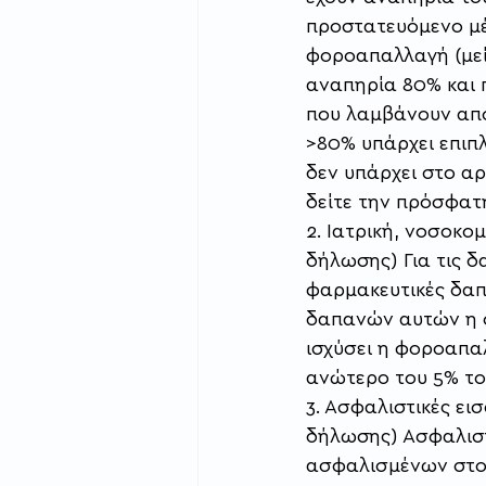
προστατευόμενο μέλ
φοροαπαλλαγή (μεί
αναπηρία 80% και 
που λαμβάνουν από
>80% υπάρχει επιπ
δεν υπάρχει στο αρ
δείτε την πρόσφατη
2. Ιατρική, νοσοκο
δήλωσης) Για τις δ
φαρμακευτικές δαπ
δαπανών αυτών η οπ
ισχύσει η φοροαπαλ
ανώτερο του 5% το
3. Ασφαλιστικές ει
δήλωσης) Ασφαλιστι
ασφαλισμένων στον