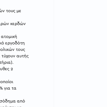
ών τους με 
αρών κερδών 
 ατομική 
ικό εργοδότη 
νολικών τους 
 τύχουν αυτής 
τήρια).
υθες 2 
οποίοι 
% για τα 
εισόδημα από 