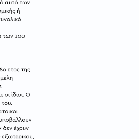
ό αυτό των 
μικής ή 
υνολικό 
ω των 100 
ο έτος της 
 μέλη 
ε 
οι ίδιοι. Ο 
του.  
άτοικοι 
 υποβάλλουν 
 δεν έχουν 
 εξωτερικού, 