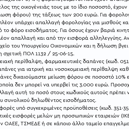
ος της οικογένειάς τους με το ίδιο ποσοστό, έχουν 
ωση φόρου) της τάξεως των 200 ευρώ. Για φορολο
πλέον υπάρχει απαλλαγή φορολογίας για μισθούς και
 το φόρο εισοδήματος. Για όσους έχουν βαριά κινητ
λέον απαλλαγή και από την εισφορά αλληλεγγύης. Α
χείο του Υπουργείου Οικονομικών και η δήλωση βγει 
 σχετική ΠΟΛ 1132 / 25-06-15.
μειακή περίθαλψη, φαρμακευτικές δαπάνες (κωδ. 051
απάνες για ιατρική και νοσοκομειακή περίθαλψη καθ
άνες δικαιούμαστε μείωση φόρου σε ποσοστό 10% ε
οία δεν μπορεί να υπερβεί τις 3.000 ευρώ. Προσοχή
λαγή αυτή το ποσό στους κωδικούς αυτούς πρέπει ν
υ συνολικού δηλωθέντος εισοδήματος.
σφορές υπό συγκεκριμένες προϋποθέσεις (κωδ. 351-35
κές εισφορές μελών μη προσωπικών εταιρειών (ΙΚΕ,
 ΟΑΕΕ, ΤΣΜΕΔΕ ή σε κάποιο άλλο ταμείο επαγγελμ