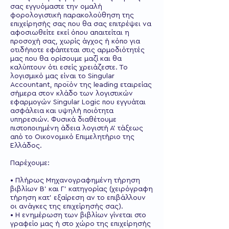
σας εγγυόμαστε την ομαλή
φορολογιστική παρακολούθηση της
επιχείρησής σας που θα σας επιτρέψει να
αφοσιωθείτε εκεί όπου απαιτείται η
προσοχή σας, χωρίς άγχος ή κόπο για
οτιδήποτε εφάπτεται στις αρμοδιότητές
μας που θα ορίσουμε μαζί και θα
καλύπτουν ότι εσείς χρειάζεστε. Το
λογισμικό μας είναι το Singular
Accountant, προϊόν της leading εταιρείας
σήμερα στον κλάδο των λογιστικών
εφαρμογών Singular Logic που εγγυάται
ασφάλεια και υψηλή ποιότητα
υπηρεσιών. Φυσικά διαθέτουμε
πιστοποιημένη άδεια λογιστή Α' τάξεως
από το Οικονομικό Επιμελητήριο της
Ελλάδος.
Παρέχουμε:
• Πλήρως Μηχανογραφημένη τήρηση
βιβλίων Β' και Γ' κατηγορίας (χειρόγραφη
τήρηση κατ' εξαίρεση αν το επιβάλλουν
οι ανάγκες της επιχείρησής σας).
• Η ενημέρωση των βιβλίων γίνεται στο
γραφείο μας ή στο χώρο της επιχείρησής