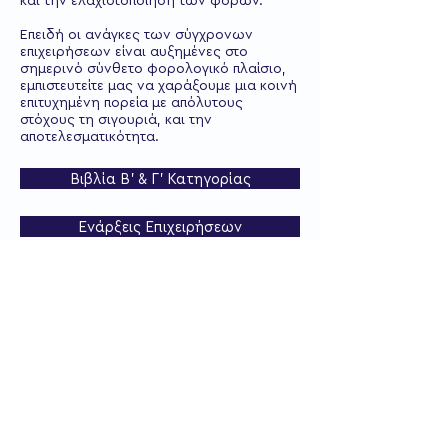
Επειδή οι ανάγκες των σύγχρονων
επιχειρήσεων είναι αυξημένες στο
σημερινό σύνθετο φορολογικό πλαίσιο,
εμπιστευτείτε μας να χαράξουμε μια κοινή
επιτυχημένη πορεία με απόλυτους
στόχους τη σιγουριά, και την
αποτελεσματικότητα.
Βιβλία Β' & Γ' Κατηγορίας
Ενάρξεις Επιχειρήσεων
Προγράμματα Επιδοτήσεων
Μισθοδοσία
Οργάνωση και Επίβλεψη Λογιστηρίων
Εξωτερικές Εργασίες