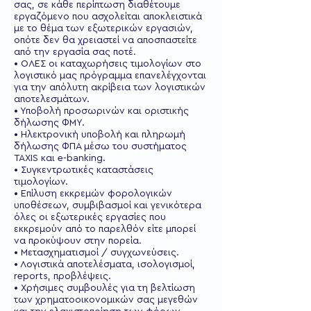
σας, σε κάθε περίπτωση διαθέτουμε
εργαζόμενο που ασχολείται αποκλειστικά
με το θέμα των εξωτερικών εργασιών,
οπότε δεν θα χρειαστεί να αποσπαστείτε
από την εργασία σας ποτέ.
• ΟΛΕΣ οι καταχωρήσεις τιμολογίων στο
λογιστικό μας πρόγραμμα επανελέγχονται
για την απόλυτη ακρίβεια των λογιστικών
αποτελεσμάτων.
• Υποβολή προσωρινών και οριστικής
δήλωσης ΦΜΥ.
• Ηλεκτρονική υποβολή και πληρωμή
δήλωσης ΦΠΑ μέσω του συστήματος
TAXIS και e-banking.
• Συγκεντρωτικές καταστάσεις
τιμολογίων.
• Επίλυση εκκρεμών φορολογικών
υποθέσεων, συμβιβασμοί και γενικότερα
όλες οι εξωτερικές εργασίες που
εκκρεμούν από το παρελθόν είτε μπορεί
να προκύψουν στην πορεία.
• Μετασχηματισμοί / συγχωνεύσεις.
• Λογιστικά αποτελέσματα, ισολογισμοί,
reports, προβλέψεις.
• Χρήσιμες συμβουλές για τη βελτίωση
των χρηματοοικονομικών σας μεγεθών
και την ελαχιστοποίηση των φόρων.